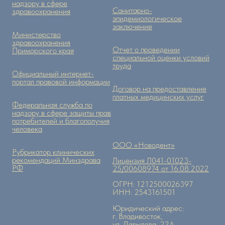
надзору в сфере
Санитарно-
здравоохранения
эпидемиологическое
заключение
Министерство
здравоохранения
Отчет о проведении
Приморского края
специальной оценки условий
труда
Официальный интернет-
портал правовой информации
Договор на предоставление
платных медицинских услуг
Федеральная служба по
надзору в сфере защиты прав
потребителей и благополучия
человека
ООО «Новодент»
Рубрикатор клинических
рекомендаций Минздрава
Лицензия Л041-01023-
РФ
25/00608974 от 16.08.2022
ОГРН: 1212500026397
ИНН: 2543161501
Юридический адрес:
г. Владивосток,
ул. Давыдова, 22А